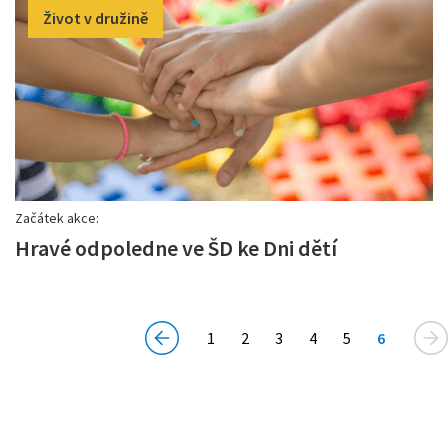
Život v družině
Začátek akce:
Hravé odpoledne ve ŠD ke Dni dětí
(current)
1
2
3
4
5
6