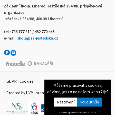
Základní škola, Liberec, Ještědská 354/88, příspěvková
organizace
Ještědská 354/88, 460 08 Liberec 8
tel.:
736 777 319
/
482 770 445
e-mail:
skola@zs-jestedska.cz
GDPR
|
Cookies
Můžeme pracovat s cookies,
ať víme, jak to na našem webu žije?
Created by UVM interactive
Nastavení
Cookies
Zpracování osobních údajů