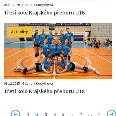
06.01.2026 | Gabriela Kodytková
Třetí kolo Krajského přeboru U16
Aktuality
08.12.2025 | Gabriela Kodytková
Třetí kolo Krajského přeboru U18
(current)
1
2
3
4
5
…
7
…
9