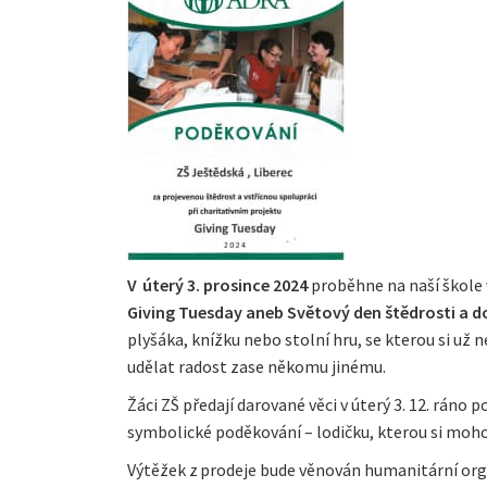
V úterý 3. prosince 2024
proběhne na naší škole 
Giving Tuesday aneb Světový den štědrosti a d
plyšáka, knížku nebo stolní hru, se kterou si 
udělat radost zase někomu jinému.
Žáci ZŠ předají darované věci v úterý 3. 12. ráno 
symbolické poděkování – lodičku, kterou si mohou
Výtěžek z prodeje bude věnován humanitární orga