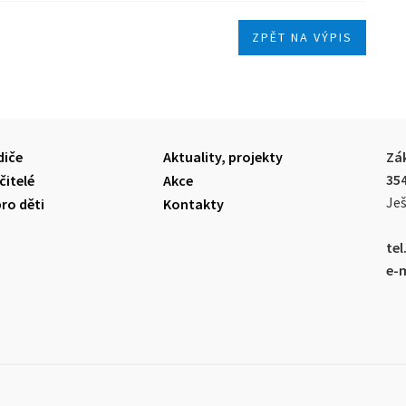
ZPĚT NA VÝPIS
diče
Aktuality, projekty
Zák
35
čitelé
Akce
Ješ
pro děti
Kontakty
tel.
e-m