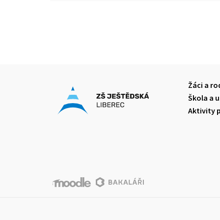
Žáci a ro
Škola a u
Aktivity 