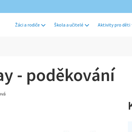
Žáci a rodiče
Škola a učitelé
Aktivity pro děti
ay - poděkování
ová