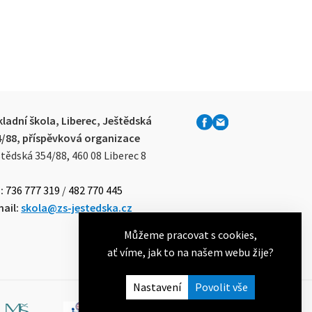
ladní škola, Liberec, Ještědská
4/88, příspěvková organizace
tědská 354/88, 460 08 Liberec 8
:
736 777 319
/
482 770 445
ail:
skola@zs-jestedska.cz
Můžeme pracovat s cookies,
ať víme, jak to na našem webu žije?
Nastavení