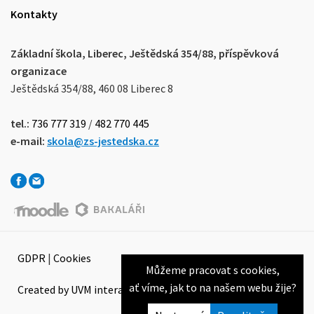
Kontakty
Základní škola, Liberec, Ještědská 354/88, příspěvková
organizace
Ještědská 354/88, 460 08 Liberec 8
tel.:
736 777 319
/
482 770 445
e-mail:
skola@zs-jestedska.cz
GDPR
|
Cookies
Můžeme pracovat s cookies,
ať víme, jak to na našem webu žije?
Created by UVM interactive