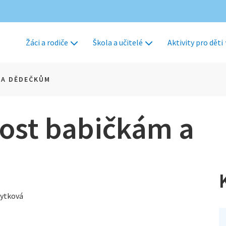
Žáci a rodiče
Škola a učitelé
Aktivity pro děti
 A DĚDEČKŮM
ost babičkám a
dytková