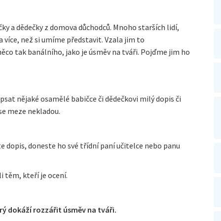
čky a dědečky z domova důchodců. Mnoho starších lidí,
a více, než si umíme představit. Vzala jim to
i něco tak banálního, jako je úsměv na tváři. Pojďme jim ho
apsat nějaké osamělé babičce či dědečkovi milý dopis či
se meze nekladou.
 dopis, doneste ho své třídní paní učitelce nebo panu
 těm, kteří je ocení.
rý dokáží rozzářit úsměv na tváři.