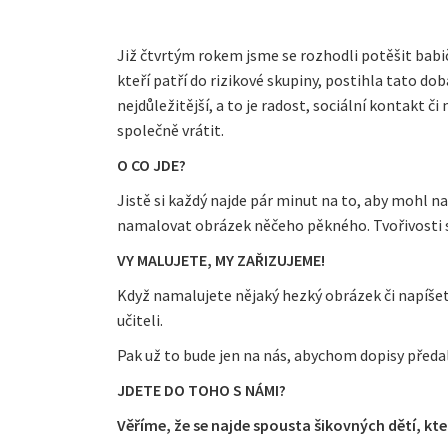
Již čtvrtým rokem jsme se rozhodli potěšit babi
kteří patří do rizikové skupiny, postihla tato dob
nejdůležitější, a to je radost, sociální kontakt č
společně vrátit.
O CO JDE?
Jistě si každý najde pár minut na to, aby mohl n
namalovat obrázek něčeho pěkného. Tvořivosti 
VY MALUJETE, MY ZAŘIZUJEME!
Když namalujete nějaký hezký obrázek či napíšete
učiteli.
Pak už to bude jen na nás, abychom dopisy předali
JDETE DO TOHO S NÁMI?
Věříme, že se najde spousta šikovných dětí, kte