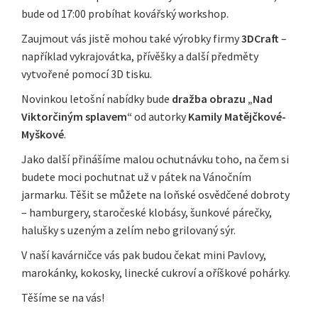
bude od 17:00 probíhat kovářský workshop.
Zaujmout vás jistě mohou také výrobky firmy
3DCraft
–
například vykrajovátka, přívěšky a další předměty
vytvořené pomocí 3D tisku.
Novinkou letošní nabídky bude
dražba obrazu „Nad
Viktorčiným splavem“
od autorky
Kamily Matějčkové-
Myškové
.
Jako další přinášíme malou ochutnávku toho, na čem si
budete moci pochutnat už v pátek na Vánočním
jarmarku. Těšit se můžete na loňské osvědčené dobroty
– hamburgery, staročeské klobásy, šunkové párečky,
halušky s uzeným a zelím nebo grilovaný sýr.
V naší kavárničce vás pak budou čekat mini Pavlovy,
marokánky, kokosky, linecké cukroví a oříškové pohárky.
Těšíme se na vás!