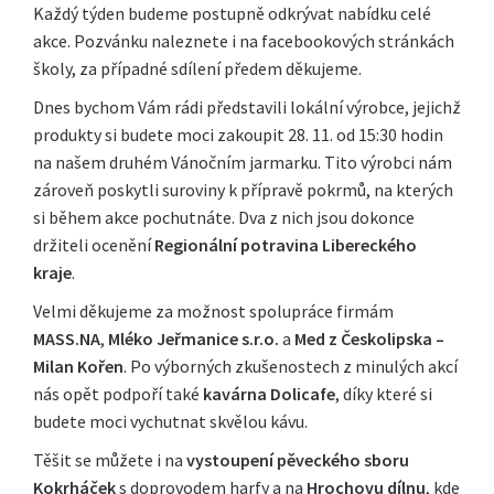
Každý týden budeme postupně odkrývat nabídku celé
akce. Pozvánku naleznete i na facebookových stránkách
školy, za případné sdílení předem děkujeme.
Dnes bychom Vám rádi představili lokální výrobce, jejichž
produkty si budete moci zakoupit 28. 11. od 15:30 hodin
na našem druhém Vánočním jarmarku. Tito výrobci nám
zároveň poskytli suroviny k přípravě pokrmů, na kterých
si během akce pochutnáte. Dva z nich jsou dokonce
držiteli ocenění
Regionální potravina Libereckého
kraje
.
Velmi děkujeme za možnost spolupráce firmám
MASS.NA
,
Mléko Jeřmanice s.r.o.
a
Med z Českolipska –
Milan Kořen
. Po výborných zkušenostech z minulých akcí
nás opět podpoří také
kavárna Dolicafe
, díky které si
budete moci vychutnat skvělou kávu.
Těšit se můžete i na
vystoupení pěveckého sboru
Kokrháček
s doprovodem harfy a na
Hrochovu dílnu
, kde