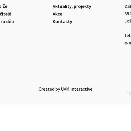
diče
Aktuality, projekty
Zák
35
čitelé
Akce
Ješ
pro děti
Kontakty
tel.
e-m
Created by UVM interactive