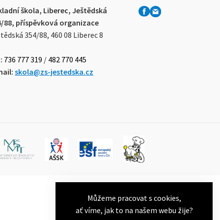
ladní škola, Liberec, Ještědská
4/88, příspěvková organizace
tědská 354/88, 460 08 Liberec 8
:
736 777 319
/
482 770 445
ail:
skola@zs-jestedska.cz
Můžeme pracovat s cookies,
ať víme, jak to na našem webu žije?