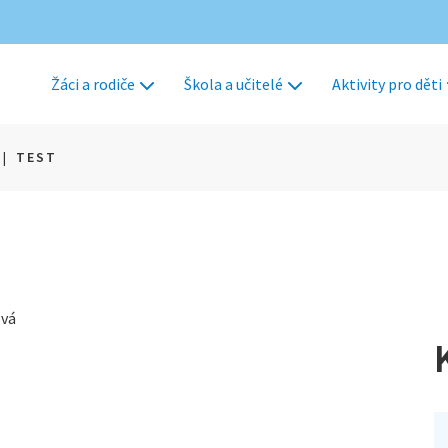
Žáci a rodiče
Škola a učitelé
Aktivity pro děti
|
TEST
ová