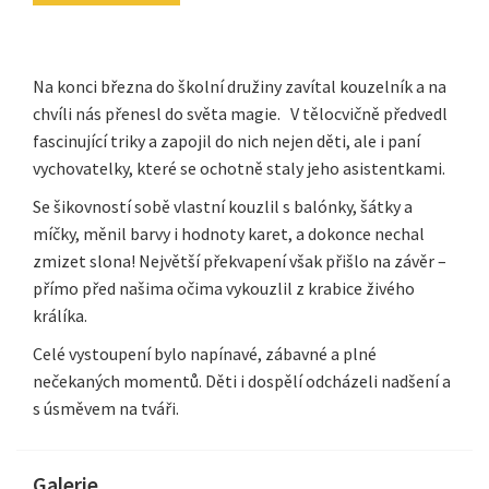
Na konci března do školní družiny zavítal kouzelník a na
chvíli nás přenesl do světa magie. V tělocvičně předvedl
fascinující triky a zapojil do nich nejen děti, ale i paní
vychovatelky, které se ochotně staly jeho asistentkami.
Se šikovností sobě vlastní kouzlil s balónky, šátky a
míčky, měnil barvy i hodnoty karet, a dokonce nechal
zmizet slona! Největší překvapení však přišlo na závěr –
přímo před našima očima vykouzlil z krabice živého
králíka.
Celé vystoupení bylo napínavé, zábavné a plné
nečekaných momentů. Děti i dospělí odcházeli nadšení a
s úsměvem na tváři.
Galerie