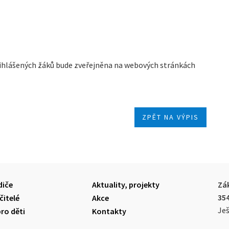
ihlášených žáků bude zveřejněna na webových stránkách
ZPĚT NA VÝPIS
diče
Aktuality, projekty
Zák
35
čitelé
Akce
Ješ
pro děti
Kontakty