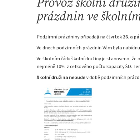
Provoz školní družin
prázdnin ve školní
Podzimní prázdniny připadají na čtvrtek
26. a pá
Ve dnech podzimních prázdnin Vám byla nabídnut
Ve školním řádu školní družiny je stanoveno, že 
nejméně 10% z celkového počtu kapacity ŠD. Te
Školní družina nebude
v době podzimních práz