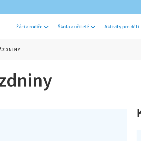
Žáci a rodiče
Škola a učitelé
Aktivity pro děti
ÁZDNINY
zdniny