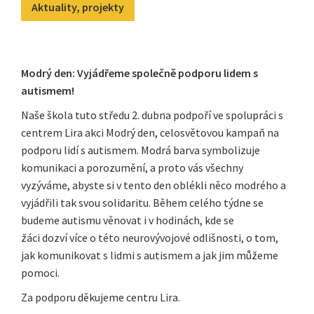
Aktuality, projekty
Modrý den: Vyjádřeme společně podporu lidem s
autismem!
Naše škola tuto středu 2. dubna podpoří ve spolupráci s
centrem Lira akci Modrý den, celosvětovou kampaň na
podporu lidí s autismem. Modrá barva symbolizuje
komunikaci a porozumění, a proto vás všechny
vyzýváme, abyste si v tento den oblékli něco modrého a
vyjádřili tak svou solidaritu. Během celého týdne se
budeme autismu věnovat i v hodinách, kde se
žáci dozví více o této neurovývojové odlišnosti, o tom,
jak komunikovat s lidmi s autismem a jak jim můžeme
pomoci.
Za podporu děkujeme centru Lira.