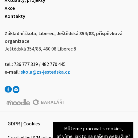
Aktuality, projekty
Akce
Kontakty
Základní škola, Liberec, Ještědská 354/88, příspěvková
organizace
Ještědská 354/88, 460 08 Liberec 8
tel.:
736 777 319
/
482 770 445
e-mail:
skola@zs-jestedska.cz
GDPR
|
Cookies
Můžeme pracovat s cookies,
ať víme, jak to na našem webu žije?
Created by UVM interactive