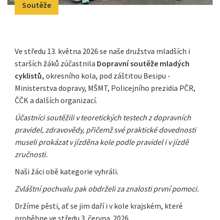
Soutěže
Ve středu 13. května 2026 se naše družstva mladších i
starších žáků zúčastnila
Dopravní soutěže mladých
cyklistů,
okresního kola, pod záštitou Besipu -
Ministerstva dopravy, MŠMT, Policejního prezidia PČR,
ČČK a dalších organizací.
Účastníci soutěžili v teoretických testech z dopravních
pravidel, zdravovědy, přičemž své praktické dovednosti
museli prokázat v jízděna kole podle pravidel i v jízdě
zručnosti.
Naši žáci obě kategorie vyhráli.
Zvláštní pochvalu pak obdrželi za znalosti první pomoci.
Držíme pěsti, ať se jim daří i v kole krajském, které
proběhne ve středu 3. června .2026.