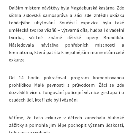
Dalším místem návštěvy byla Magdeburská kasárna. Zde
sídlila židovská samospráva a žáci zde zhlédli ukázku
tehdejšího ubytování. Součástí expozice byla také
umělecká tvorba vězňů – výtvarná díla, hudba i divadelní
tvorba, včetně známé dětské opery Brundibár.
Následovala návštěva pohřebních místností a
krematoria, která patřila k nejsilnějším momentům celé
exkurze.
Od 14 hodin pokračoval program komentovanou
prohlídkou Malé pevnosti s průvodcem. Žáci se zde
dozvěděli více o fungování policejní věznice gestapa i o
osudech lidí, kteří zde byli vězněni.
Věříme, že tato exkurze v dětech zanechala hluboké
zážitky a pomohla jim lépe pochopit význam lidskosti,
tolerance a svobody.