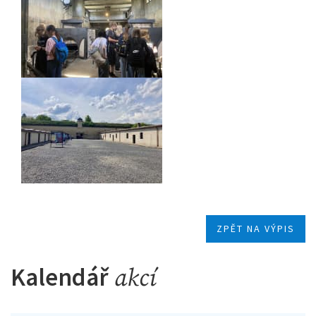
ZPĚT NA VÝPIS
Kalendář
akcí