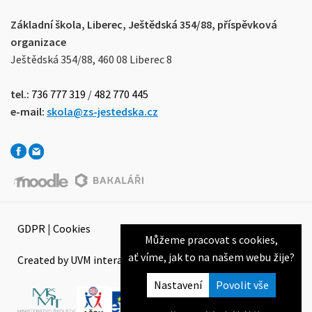
Základní škola, Liberec, Ještědská 354/88, příspěvková
organizace
Ještědská 354/88, 460 08 Liberec 8
tel.:
736 777 319
/
482 770 445
e-mail:
skola@zs-jestedska.cz
GDPR
|
Cookies
Můžeme pracovat s cookies,
ať víme, jak to na našem webu žije?
Created by UVM interactive
Nastavení