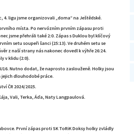
ec, 4. ligu jsme organizovali „doma“ na Ještědské.
 prvního místa. Po nervózním prvním zápasu proti
onec jsme přehráli také 2:0. Zápas s Duklou byl klíčový
rvním setu soupeři šanci (25:13). Ve druhém setu se
věr z naší strany nás nakonec dovedl k výhře 26:24.
 v klidu (2:0).
 U16. Nutno dodat, že naprosto zaslouženě. Holky jsou
em jejich dlouhodobé práce.
ství ČR 2024/2025.
Kája, Vali, Terka, Áďa, Naty Langpaulová.
bovce. První zápas proti SK ToRiK Doksy holky zvládly