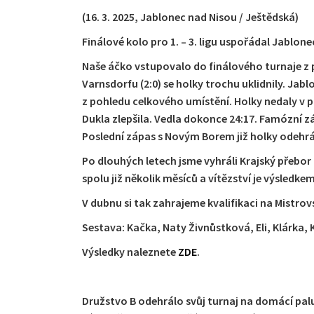
(16. 3. 2025, Jablonec nad Nisou / Ještědská)
Finálové kolo pro 1. – 3. ligu uspořádal Jablon
Naše áčko vstupovalo do finálového turnaje z
Varnsdorfu (2:0) se holky trochu uklidnily. Jabl
z pohledu celkového umístění. Holky nedaly v p
Dukla zlepšila. Vedla dokonce 24:17. Famózní zá
Poslední zápas s Novým Borem již holky odehrály
Po dlouhých letech jsme vyhráli Krajský přebor
spolu již několik měsíců a vítězství je výsledk
V dubnu si tak zahrajeme kvalifikaci na Mistrov
Sestava: Kačka, Naty Živnůstková, Eli, Klárka, 
Výsledky naleznete
ZDE
.
Družstvo B odehrálo svůj turnaj na domácí palu