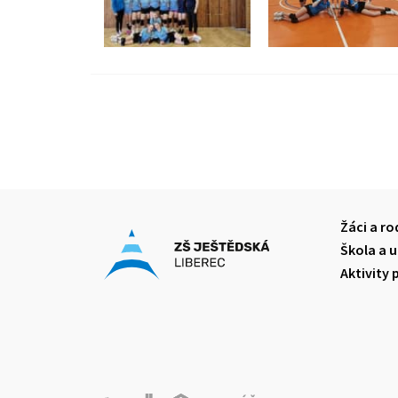
Žáci a ro
Škola a u
Aktivity 