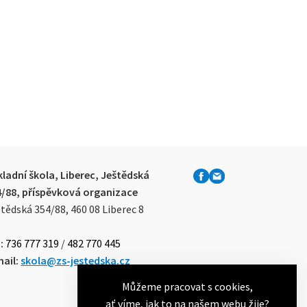
ladní škola, Liberec, Ještědská
4/88, příspěvková organizace
tědská 354/88, 460 08 Liberec 8
:
736 777 319
/
482 770 445
ail:
skola@zs-jestedska.cz
Můžeme pracovat s cookies,
ať víme, jak to na našem webu žije?