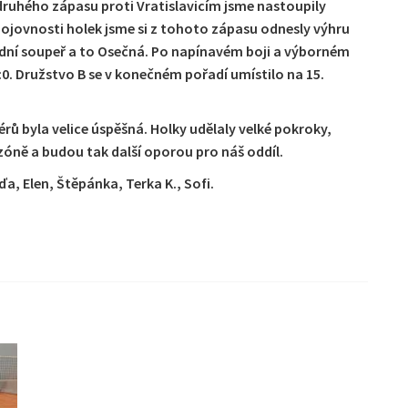
druhého zápasu proti Vratislavicím jsme nastoupily
ojovnosti holek jsme si z tohoto zápasu odnesly výhru
ední soupeř a to Osečná. Po napínavém boji a výborném
 2:0. Družstvo B se v konečném pořadí umístilo na 15.
érů byla velice úspěšná. Holky udělaly velké pokroky,
 sezóně a budou tak další oporou pro náš oddíl.
ďa, Elen, Štěpánka, Terka K., Sofi.