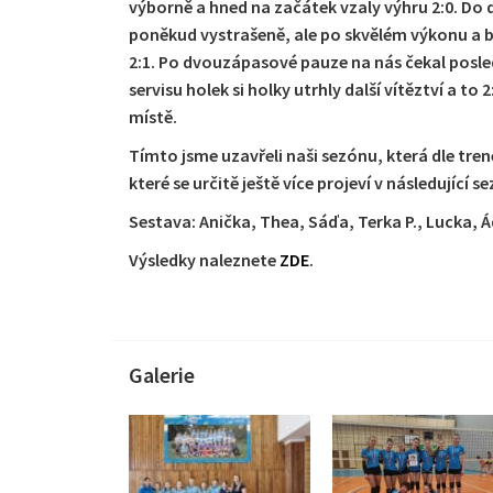
výborně a hned na začátek vzaly výhru 2:0. Do 
poněkud vystrašeně, ale po skvělém výkonu a b
2:1. Po dvouzápasové pauze na nás čekal posl
servisu holek si holky utrhly další vítěztví a to
místě.
Tímto jsme uzavřeli naši sezónu, která dle tren
které se určitě ještě více projeví v následující
Sestava: Anička, Thea, Sáďa, Terka P., Lucka, Á
Výsledky naleznete
ZDE
.
Galerie