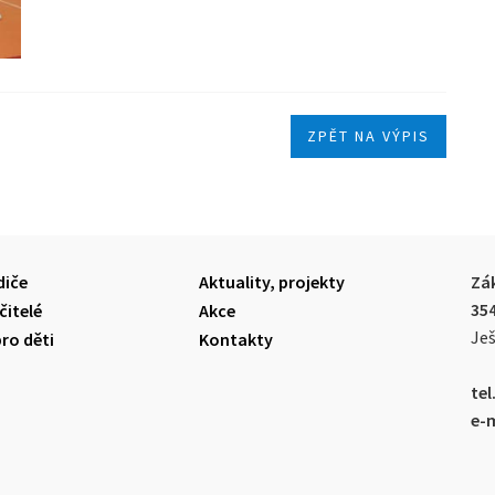
ZPĚT NA VÝPIS
diče
Aktuality, projekty
Zák
35
čitelé
Akce
Ješ
pro děti
Kontakty
tel.
e-m