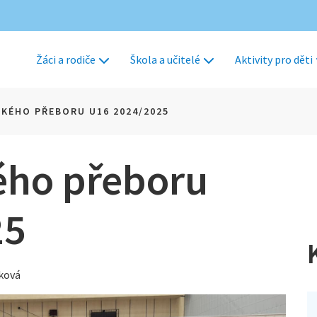
Žáci a rodiče
Škola a učitelé
Aktivity pro děti
SKÉHO PŘEBORU U16 2024/2025
kého přeboru
25
tková