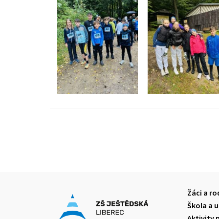
Žáci a ro
Škola a u
Aktivity 