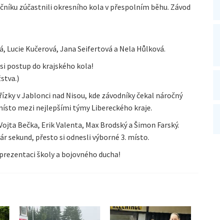
. ročníku zúčastnili okresního kola v přespolním běhu. Závod
, Lucie Kučerová, Jana Seifertová a Nela Hůlková.
a si postup do krajského kola!
stva.)
řízky v Jablonci nad Nisou, kde závodníky čekal náročný
. místo mezi nejlepšími týmy Libereckého kraje.
 Vojta Bečka, Erik Valenta, Max Brodský a Šimon Farský.
r sekund, přesto si odnesli výborné 3. místo.
rezentaci školy a bojovného ducha!