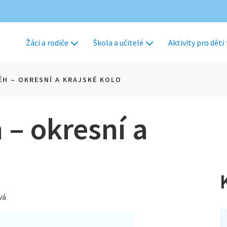
Žáci a rodiče
Škola a učitelé
Aktivity pro děti
ĚH – OKRESNÍ A KRAJSKÉ KOLO
 – okresní a
vá