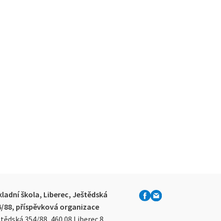
ladní škola, Liberec, Ještědská
4/88, příspěvková organizace
tědská 354/88, 460 08 Liberec 8