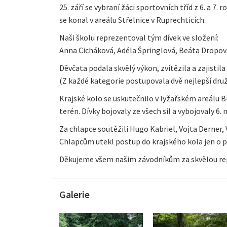
25. září se vybraní žáci sportovních tříd z 6. a 7
se konal v areálu Střelnice v Ruprechticích.
Naši školu reprezentoval tým dívek ve složení:
Anna Cicháková, Adéla Špringlová, Beáta Dropová
Děvčata podala skvělý výkon, zvítězila a zajistil
(Z každé kategorie postupovala dvě nejlepší druž
Krajské kolo se uskutečnilo v lyžařském areálu B
terén. Dívky bojovaly ze všech sil a vybojovaly 6
Za chlapce soutěžili Hugo Kabriel, Vojta Derner,
Chlapcům utekl postup do krajského kola jen o pá
Děkujeme všem našim závodníkům za skvělou rep
Galerie