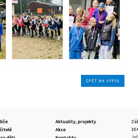
ZPĚT NA VÝPIS
diče
Aktuality, projekty
Zák
35
čitelé
Akce
Ješ
pro děti
Kontakty