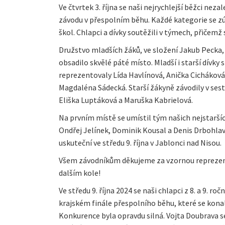
Ve čtvrtek 3. října se naši nejrychlejší běžci nez
závodu v přespolním běhu. Každé kategorie se zú
škol. Chlapci a dívky soutěžili v týmech, přičemž 
Družstvo mladších žáků, ve složení Jakub Pecka,
obsadilo skvělé páté místo. Mladší i starší dívk
reprezentovaly Lída Havlínová, Anička Cicháková,
Magdaléna Sádecká. Starší žákyně závodily v ses
Eliška Luptáková a Maruška Kabrielová.
Na prvním místě se umístil tým našich nejstaršíc
Ondřej Jelínek, Dominik Kousal a Denis Drbohlav
uskuteční ve středu 9. října v Jablonci nad Nisou.
Všem závodníkům děkujeme za vzornou reprezent
dalším kole!
Ve středu 9. října 2024 se naši chlapci z 8. a 9. ro
krajském finále přespolního běhu, které se konal
Konkurence byla opravdu silná. Vojta Doubrava s