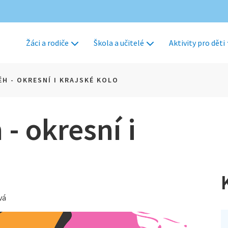
Žáci a rodiče
Škola a učitelé
Aktivity pro děti
ĚH - OKRESNÍ I KRAJSKÉ KOLO
- okresní i
vá