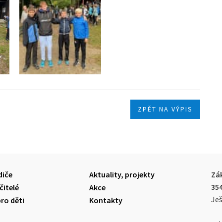
ZPĚT NA VÝPIS
diče
Aktuality, projekty
Zák
35
čitelé
Akce
Ješ
pro děti
Kontakty