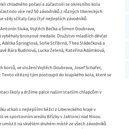
alekli chladného počasí a zúčastnili se okresního kola
častnilo více než 50 závodníků z různých libereckých
se vždy sčítaly časy čtyř nejlepších závodníků.
 Antonín Sluka, Vojtěch Bečka a Šimon Doubrava,
y si vyběhaly bronzové medaile. Družstvo mladších děvčat
 Adélka Špringlová, Sofie Stříbrná, Thea Sládečková a
tavě Bára Budinová, Lucka Zelená, Kateřina Adámková,
h borců, ve složení Vojtěch Doubrava, Josef Schäfer,
. Tento vítězný tým postoupil do krajského kola, které se
aci školy a držíme palce našim starším chlapcům v
čníku utkali s nejlepšími běžci z Libereckého kraje v
o ve sportovním areálu Břízky v Jablonci nad Nisou.
e umístil na skvělém druhém místě ze všech závodníků.