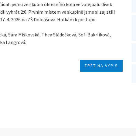
řádali jednu ze skupin okresního kola ve volejbalu dívek
li vyhrát 2:0. Prvním místem ve skupině jsme si zajistili
 17. 4. 2026 na ZŠ Dobiášova. Holkám k postupu
ká, Sára Miškovská, Thea Sládečková, Sofi Bakrlíková,
cka Langrová.
ZPĚT NA VÝPIS