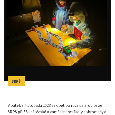
SRPŠ
V pátek 3. listopadu 2023 se opět po roce dali rodiče ze
SRPŠ při ZŠ Ještědská a zaměstnanci školy dohromady a