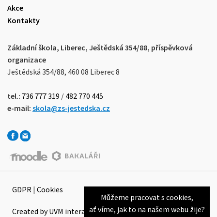
Akce
Kontakty
Základní škola, Liberec, Ještědská 354/88, příspěvková
organizace
Ještědská 354/88, 460 08 Liberec 8
tel.:
736 777 319
/
482 770 445
e-mail:
skola@zs-jestedska.cz
GDPR
|
Cookies
Můžeme pracovat s cookies,
ať víme, jak to na našem webu žije?
Created by UVM interactive