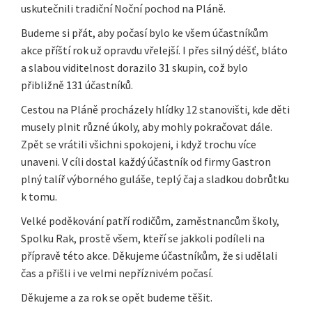
uskutečnili tradiční Noční pochod na Pláně.
Budeme si přát, aby počasí bylo ke všem účastníkům
akce příští rok už opravdu vřelejší. I přes silný déšť, bláto
a slabou viditelnost dorazilo 31 skupin, což bylo
přibližně 131 účastníků.
Cestou na Pláně procházely hlídky 12 stanovišti, kde děti
musely plnit různé úkoly, aby mohly pokračovat dále.
Zpět se vrátili všichni spokojeni, i když trochu více
unaveni. V cíli dostal každý účastník od firmy Gastron
plný talíř výborného guláše, teplý čaj a sladkou dobrůtku
k tomu.
Velké poděkování patří rodičům, zaměstnancům školy,
Spolku Rak, prostě všem, kteří se jakkoli podíleli na
přípravě této akce. Děkujeme účastníkům, že si udělali
čas a přišli i ve velmi nepříznivém počasí.
Děkujeme a za rok se opět budeme těšit.