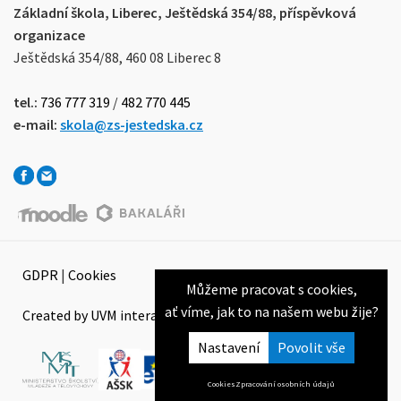
Základní škola, Liberec, Ještědská 354/88, příspěvková
organizace
Ještědská 354/88, 460 08 Liberec 8
tel.:
736 777 319
/
482 770 445
e-mail:
skola@zs-jestedska.cz
GDPR
|
Cookies
Můžeme pracovat s cookies,
ať víme, jak to na našem webu žije?
Created by UVM interactive
Nastavení
Cookies
Zpracování osobních údajů