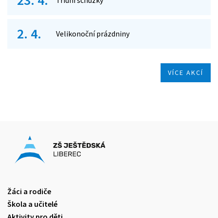
23. 4.
Třídní schůzky
2. 4.
Velikonoční prázdniny
VÍCE AKCÍ
Žáci a rodiče
Škola a učitelé
Aktivity pro děti