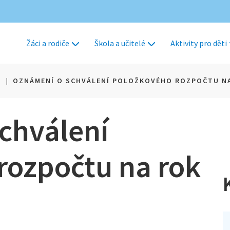
Žáci a rodiče
Škola a učitelé
Aktivity pro děti
A
|
OZNÁMENÍ O SCHVÁLENÍ POLOŽKOVÉHO ROZPOČTU NA
chválení
rozpočtu na rok