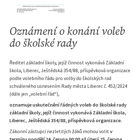
Oznámení o konání voleb
do školské rady
Ředitel základní školy, jejíž činnost vykonává Základní
škola, Liberec, Ještědská 354/88, příspěvková organizace
podle volebního řádu pro volby do školských rad
schváleného usnesením Rady města Liberec č. 452/2024
(dále jen „volební řád“),
oznamuje uskutečnění řádných voleb do školské rady
základní školy
,
jejíž činnost vykonává
Základní škola,
Liberec, Ještědská 354/88, příspěvková organizace.
Zákonní zástupci nezletilých žáků mohou volit
v
termínu pondělí 24. června 00:00 až úterý 25. června