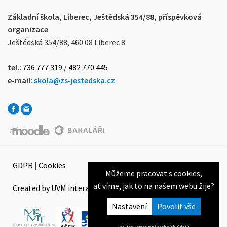
Základní škola, Liberec, Ještědská 354/88, příspěvková
organizace
Ještědská 354/88, 460 08 Liberec 8
tel.:
736 777 319
/
482 770 445
e-mail:
skola@zs-jestedska.cz
GDPR
|
Cookies
Můžeme pracovat s cookies,
ať víme, jak to na našem webu žije?
Created by UVM interactive
Nastavení
Cookies
Zpracování osobních údajů