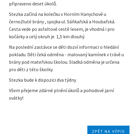
připraveno deset úkolů.
Stezka začíná na kolečku v Horním Hanychově u
černožluté brány , spojka ul. Sáňkařská a Houbařská.
Cesta vede po asfaltové cestě lesem, je vhodná i pro
kočárky a celý okruh je 1,5 km dlouhý.
Na poslední zastávce se děti dozví informaci o hledání
pokladu. Děti čeká odměna - malovaný kamínek v trávě u
brány pod mateřskou školou. Sladká odměna je určena
pro děti z této školky.
Stezka bude k dispozici dva týdny.
Všem přejeme zdárné plnění úkolů a pohodové jarní
svátky!
ZPĚT NA VÝPIS