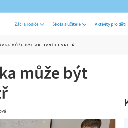
Žáci a rodiče
Škola a učitelé
Aktivity pro děti
ÁVKA MŮŽE BÝT AKTIVNÍ I UVNITŘ
vka může být
tř
ková