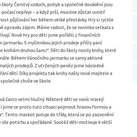
u školy. Čerstvý vzduch, pohyb a společné dovádění jsou
počasí nepřeje – a když prší, musíme zůstat uvnitř
ost půjčování her během velké přestávky. Hry si rychle
ně opravdu zájem. Máme radost, že se novinka setkala s
vají. Nové hry pro děti jsme pořídili z finančních
jarmarku. S myšlenkou jejich prodeje přišly paní
e knihám druhou šanci“. Děti do školy nosily knihy, které
tenáře. Během Vánočního jarmarku se samy aktivně
li malých prodejců. Z utržených peněz jsme následně
řání dětí. Díky projektu tak knihy našly nové majitele a
společné chvíle ve škole.
á často velmi hlučný. Některé děti se navíc vracejí
dli jsme se proto tuto situaci pojmout hravou formou a
a“. Tento maskot putuje do třídy, která se po zazvonění
 vše potichu a spořádaně. Soutěž děti motivuje k větší