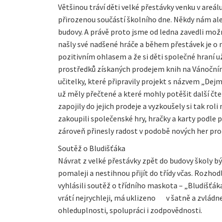
Většinou tráví děti velké přestávky venku v areál
přirozenou součástí školního dne. Někdy nám ale 
budovy. A právě proto jsme od ledna zavedli možn
našly své nadšené hráče a během přestávek je o 
pozitivním ohlasem a že si děti společné hraní uží
prostředků získaných prodejem knih na Vánočním 
učitelky, které připravily projekt s názvem „Dejm
už měly přečtené a které mohly potěšit další č
zapojily do jejich prodeje a vyzkoušely si tak ro
zakoupili společenské hry, hračky a karty podle p
zároveň přinesly radost v podobě nových her pro 
Soutěž o Bludišťáka
Návrat z velké přestávky zpět do budovy školy býv
pomaleji a nestihnou přijít do třídy včas. Rozho
vyhlásili soutěž o třídního maskota – „Bludišťák
vrátí nejrychleji, má uklizeno v šatně a zvládne
ohleduplnosti, spolupráci i zodpovědnosti.