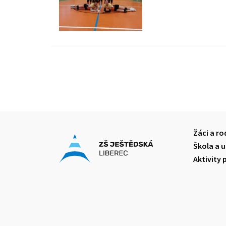
Žáci a ro
Škola a u
Aktivity 