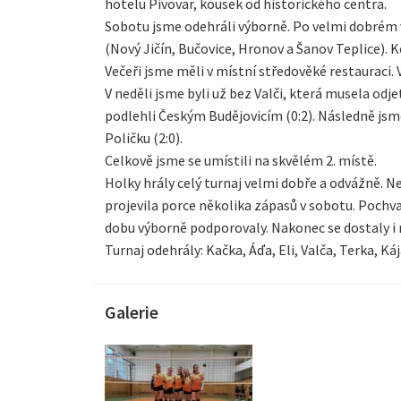
hotelu Pivovar, kousek od historického centra.
Sobotu jsme odehráli výborně. Po velmi dobrém 
(Nový Jičín, Bučovice, Hronov a Šanov Teplice). K
Večeři jsme měli v místní středověké restauraci.
V neděli jsme byli už bez Valči, která musela odj
podlehli Českým Budějovicím (0:2). Následně js
Poličku (2:0).
Celkově jsme se umístili na skvělém 2. místě.
Holky hrály celý turnaj velmi dobře a odvážně. Ned
projevila porce několika zápasů v sobotu. Pochva
dobu výborně podporovaly. Nakonec se dostaly i n
Turnaj odehrály: Kačka, Áďa, Eli, Valča, Terka, Ká
Galerie