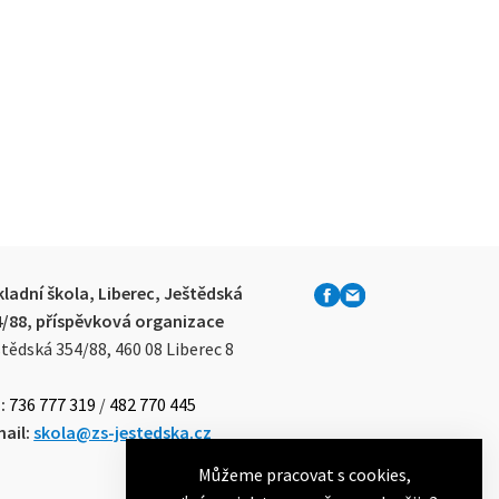
ladní škola, Liberec, Ještědská
4/88, příspěvková organizace
tědská 354/88, 460 08 Liberec 8
:
736 777 319
/
482 770 445
ail:
skola@zs-jestedska.cz
Můžeme pracovat s cookies,