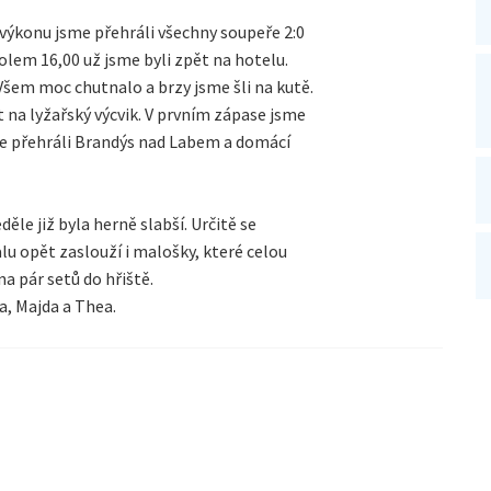
výkonu jsme přehráli všechny soupeře 2:0
olem 16,00 už jsme byli zpět na hotelu.
 Všem moc chutnalo a brzy jsme šli na kutě.
et na lyžařský výcvik. V prvním zápase jsme
me přehráli Brandýs nad Labem a domácí
ěle již byla herně slabší. Určitě se
lu opět zaslouží i malošky, které celou
a pár setů do hřiště.
ja, Majda a Thea.