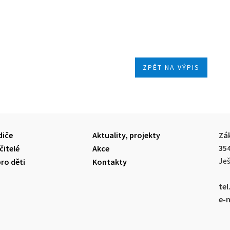
ZPĚT NA VÝPIS
diče
Aktuality, projekty
Zák
35
čitelé
Akce
Ješ
pro děti
Kontakty
tel.
e-m