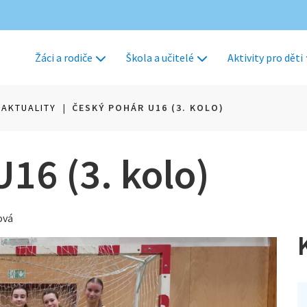
Žáci a rodiče
Škola a učitelé
Aktivity pro děti
AKTUALITY
|
ČESKÝ POHÁR U16 (3. KOLO)
16 (3. kolo)
ová