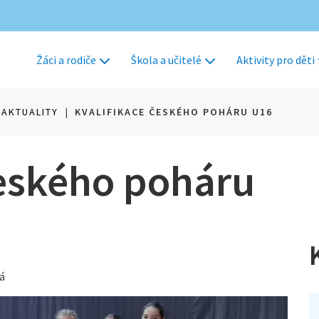
Žáci a rodiče
Škola a učitelé
Aktivity pro děti
AKTUALITY
|
KVALIFIKACE ČESKÉHO POHÁRU U16
Českého poháru
vá