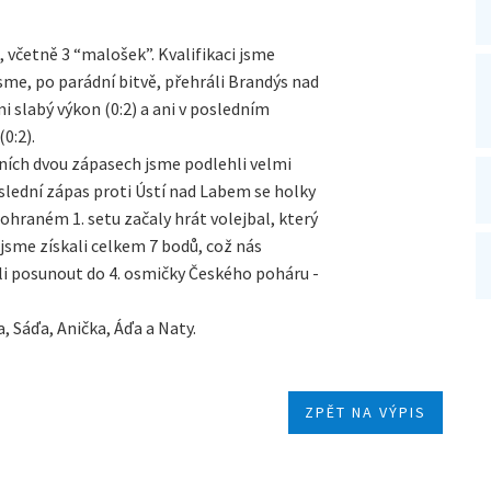
, včetně 3 “malošek”. Kvalifikaci jsme
 jsme, po parádní bitvě, přehráli Brandýs nad
 slabý výkon (0:2) a ani v posledním
0:2).
prvních dvou zápasech jsme podlehli velmi
slední zápas proti Ústí nad Labem se holky
ohraném 1. setu začaly hrát volejbal, který
e jsme získali celkem 7 bodů, což nás
ěli posunout do 4. osmičky Českého poháru -
a, Sáďa, Anička, Áďa a Naty.
ZPĚT NA VÝPIS