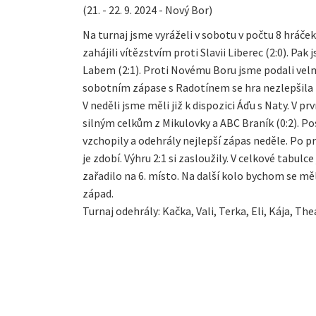
(21. - 22. 9. 2024 - Nový Bor)
Na turnaj jsme vyráželi v sobotu v počtu 8 hráček
zahájili vítězstvím proti Slavii Liberec (2:0). Pak
Labem (2:1). Proti Novému Boru jsme podali velmi
sobotním zápase s Radotínem se hra nezlepšila (
V neděli jsme měli již k dispozici Áďu s Naty. V 
silným celkům z Mikulovky a ABC Braník (0:2). Po
vzchopily a odehrály nejlepší zápas neděle. Po pr
je zdobí. Výhru 2:1 si zasloužily. V celkové tabulc
zařadilo na 6. místo. Na další kolo bychom se m
západ.
Turnaj odehrály: Kačka, Vali, Terka, Eli, Kája, The