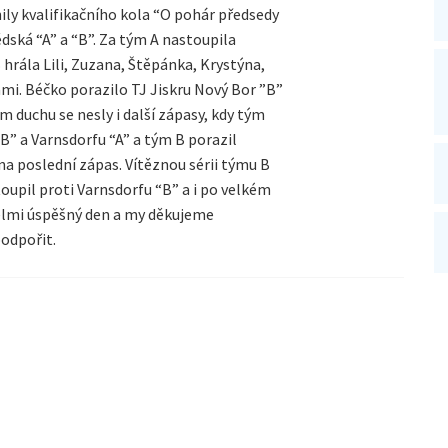
tnily kvalifikačního kola “O pohár předsedy
dská “A” a “B”. Za tým A nastoupila
 hrála Lili, Zuzana, Štěpánka, Krystýna,
ami. Béčko porazilo TJ Jiskru Nový Bor ”B”
m duchu se nesly i další zápasy, kdy tým
“B” a Varnsdorfu “A” a tým B porazil
na poslední zápas. Vítěznou sérii týmu B
oupil proti Varnsdorfu “B” a i po velkém
velmi úspěšný den a my děkujeme
podpořit.