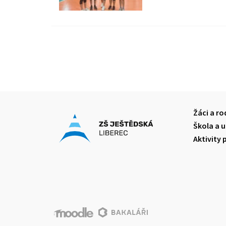
Žáci a ro
Škola a u
Aktivity 