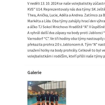
V neděli 13. 10. 2024 se naše volejbalistky zúčas
KVS” U14. Reprezentovaly nás dva týmy: SK Ještě
Thea, Anička, Lucie, Adéla a Andrea. Zatímco za B
Markéta a Lída. Oba týmy zahájily hrací den výhr
a áčko TJ Sokol Mnichovo Hradiště “A”. V úspěšné
A vyhrál další dva zápasy na body proti Jablonci 
Varnsdorf “C”. Ve tři hodiny oba týmy nastoupily 
překazila prohra 2:0 s Jabloncem A. Tým “A” nast
snažení holky na body prohrály. Celkově to byl 
volejbalistkám i rodičům, kteří přišli naše týmy 
Galerie