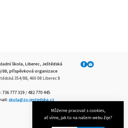
ladní škola, Liberec, Ještědská
4/88, příspěvková organizace
tědská 354/88, 460 08 Liberec 8
:
736 777 319
/
482 770 445
ail:
skola@zs-jestedska.cz
Můžeme pracovat s cookies,
ať víme, jak to na našem webu žije?