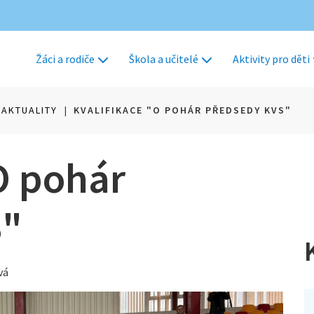
Žáci a rodiče
Škola a učitelé
Aktivity pro děti
AKTUALITY
|
KVALIFIKACE "O POHÁR PŘEDSEDY KVS"
O pohár
S"
vá