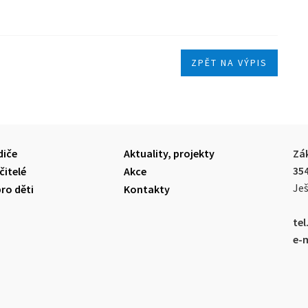
ZPĚT NA VÝPIS
diče
Aktuality, projekty
Zák
35
čitelé
Akce
Ješ
pro děti
Kontakty
tel.
e-m