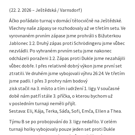
(22. 2. 2026 – Ještědská / Varnsdorf)
Áčko pořádalo turnaj v domácí tělocvičně na Ještědské.
Všechny naše zápasy se rozhodovaly až ve třetím setu. Ve
vyrovnaném prvním zápase jsme prohráli s Bižuterkou
Jablonec 1:2. Druhý zápas proti Schrödingeru jsme vůbec
nezvládli. Po vyhraném prvním setu jsme nakonec
odcházeli poraženi 1:2. Zápas proti Dukle jsme nezahájili
vůbec dobře. I přes relativně dobrý výkon jsme první set
ztratili. Ve druhém jsme vybojovali výhru 26:24. Ve třetím
jsme padli. I přes 3 prohry nám bodový
zisk stačil na 3. místo a tím i udržení 1. ligy. V současné
době nám patří stále 3. příčka, o kterou bychom už
v posledním turnaji neměli přijít.
Sestava: Eli, Kája, Terka, Sáďa, Sofi, Emča, Ellen a Thea.
Týmu B se po probojování do 3. ligy nedařilo. V celém
turnaji holky vybojovaly pouze jeden set proti Dukle