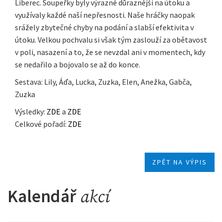
Liberec. Soupeřky byly výrazně důraznější na útoku a
využívaly každé naší nepřesnosti. Naše hráčky naopak
srážely zbytečné chyby na podání a slabší efektivita v
útoku. Velkou pochvalu si však tým zaslouží za obětavost
v poli, nasazení a to, že se nevzdal ani v momentech, kdy
se nedařilo a bojovalo se až do konce.
Sestava: Lily, Áďa, Lucka, Zuzka, Elen, Anežka, Gabča,
Zuzka
Výsledky:
ZDE
a
ZDE
Celkové pořadí:
ZDE
ZPĚT NA VÝPIS
Kalendář
akcí