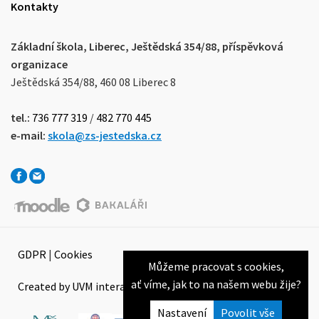
Kontakty
Základní škola, Liberec, Ještědská 354/88, příspěvková
organizace
Ještědská 354/88, 460 08 Liberec 8
tel.:
736 777 319
/
482 770 445
e-mail:
skola@zs-jestedska.cz
GDPR
|
Cookies
Můžeme pracovat s cookies,
ať víme, jak to na našem webu žije?
Created by UVM interactive
Nastavení