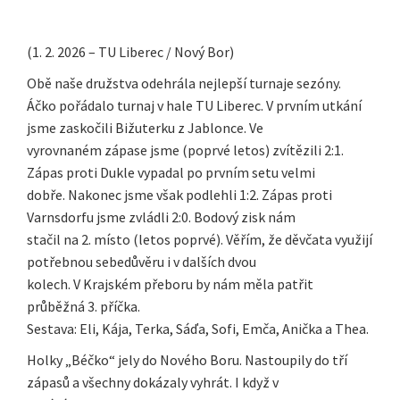
(1. 2. 2026 – TU Liberec / Nový Bor)
Obě naše družstva odehrála nejlepší turnaje sezóny.
Áčko pořádalo turnaj v hale TU Liberec. V prvním utkání
jsme zaskočili Bižuterku z Jablonce. Ve
vyrovnaném zápase jsme (poprvé letos) zvítězili 2:1.
Zápas proti Dukle vypadal po prvním setu velmi
dobře. Nakonec jsme však podlehli 1:2. Zápas proti
Varnsdorfu jsme zvládli 2:0. Bodový zisk nám
stačil na 2. místo (letos poprvé). Věřím, že děvčata využijí
potřebnou sebedůvěru i v dalších dvou
kolech. V Krajském přeboru by nám měla patřit
průběžná 3. příčka.
Sestava: Eli, Kája, Terka, Sáďa, Sofi, Emča, Anička a Thea.
Holky „Béčko“ jely do Nového Boru. Nastoupily do tří
zápasů a všechny dokázaly vyhrát. I když v