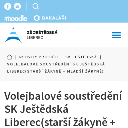
Toggl
navig
|
AKTIVITY PRO DĚTI
|
SK JEŠTĚDSKÁ
|
VOLEJBALOVÉ SOUSTŘEDĚNÍ SK JEŠTĚDSKÁ
LIBEREC(STARŠÍ ŽÁKYNĚ + MLADŠÍ ŽÁKYNĚ)
Volejbalové soustředění
SK Ještědská
Liberec(starší žákyně +