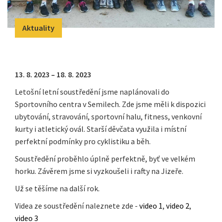
Aktuality
13. 8. 2023 – 18. 8. 2023
Letošní letní soustředění jsme naplánovali do
Sportovního centra v Semilech. Zde jsme měli k dispozici
ubytování, stravování, sportovní halu, fitness, venkovní
kurty i atletický ovál. Starší děvčata využila i místní
perfektní podmínky pro cyklistiku a běh.
Soustředění proběhlo úplně perfektně, byť ve velkém
horku. Závěrem jsme si vyzkoušeli i rafty na Jizeře.
Už se těšíme na další rok.
Videa ze soustředění naleznete zde -
video 1
,
video 2
,
video 3