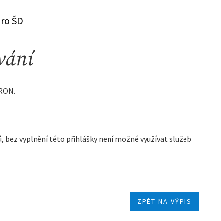
pro ŠD
vání
TRON.
ků, bez vyplnění této přihlášky není možné využívat služeb
ZPĚT NA VÝPIS