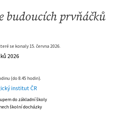
če budoucích prvňáčků
které se konaly 15. června 2026.
čků 2026
hodinu (do 8.45 hodin).
cký institut ČR
upem do základní školy
dnech školní docházky