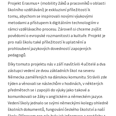
Projekt Erasmus+ (mobility žáků a pracovníků v oblasti
školního vzdělávání) je exkluzivní příležitostí k
tomu, abychom se inspirovali novými výukovými
metodami a přístupem k digitálním technologiím v
rámci vzdělávacího procesu. Zároveň si chceme zvýšit
povědomí o evropské rozmanitosti a kultuře. Projekt je
pro naši školu také příležitostí k uplatnění a
prohloubení jazykových dovedností zapojených
pedagogů.
Díky tomuto projektu nás v září navštívili 4 učitelé a dva
zástupci vedení ze dvou základních škol na severu
Německa zaměřených na dánskou komunitu. Strávili zde
týden a věnovali se náslechům v hodinách, v některých
předmětech se i zapojili do výuky jako takové a
komunikovali se žáky v anglickém a německém jazyce.
Vedení školy jednalo se svými německými kolegy ohledně
školních dokumentů, fungování českého školství a naší
školy. Přínosem pro nás byly jak informace a postřehy z