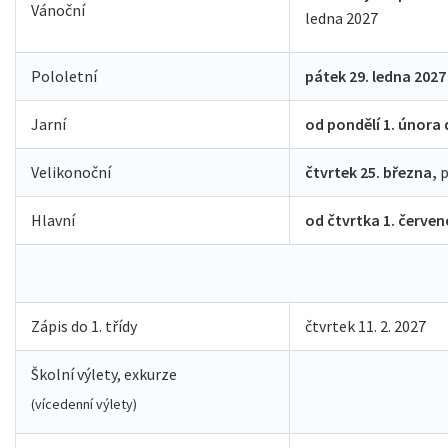
Vánoční
ledna 2027
Pololetní
pátek 29
. ledna 2027
Jarní
od pondělí 1. února 
Velikonoční
čtvrtek
25. března,
p
Hlavní
od čtvrtka 1. červen
Zápis do 1. třídy
čtvrtek 11. 2. 2027
Školní výlety, exkurze
(vícedenní výlety)