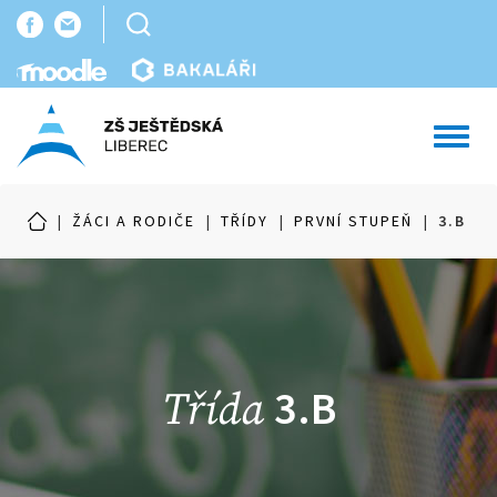
Toggl
navig
|
ŽÁCI A RODIČE
|
TŘÍDY
|
PRVNÍ STUPEŇ
|
3.B
3.B
Třída