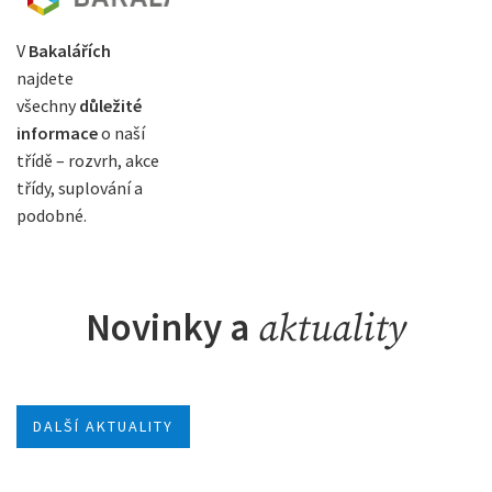
V
Bakalářích
najdete
všechny
důležité
informace
o naší
třídě – rozvrh, akce
třídy, suplování a
podobné.
Novinky a
aktuality
DALŠÍ AKTUALITY