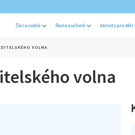
Žáci a rodiče
Škola a učitelé
Aktivity pro děti
EDITELSKÉHO VOLNA
itelského volna