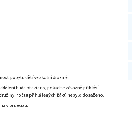
ost pobytu dětí ve školní družině.
oddělení bude otevřeno, pokud se závazně přihlásí
družiny.
Počtu přihlášených žáků nebylo dosaženo.
lna
v provozu.