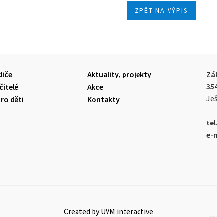
ZPĚT NA VÝPIS
diče
Aktuality, projekty
Zák
35
čitelé
Akce
Ješ
pro děti
Kontakty
tel.
e-m
Created by UVM interactive