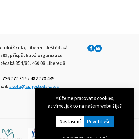
ladní škola, Liberec, Ještědská
4/88, příspěvková organizace
tědská 354/88, 460 08 Liberec 8
:
736 777 319
/
482 770 445
ail:
skola@zs-jestedska.cz
Můžeme pracovat s cookies,
ať víme, jak to na našem webu žije?
Nastavení
Cookies
Zpracování osobních údajů